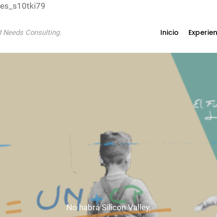
res_s10tki79
Inicio
Experie
 Needs Consulting.
No habrá Silicon Valley,