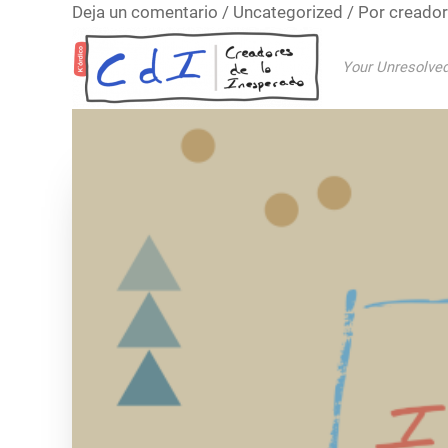
Deja un comentario
/
Uncategorized
/ Por
creado
Ir
al
Your Unresolved
contenido