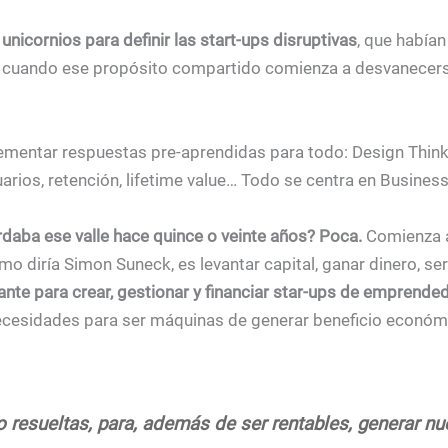
unicornios para definir las start-ups disruptivas
, que había
, cuando ese propósito compartido comienza a desvanecerse.
lementar respuestas pre-aprendidas para todo: Design Think
rios, retención, lifetime value… Todo se centra en Business 
rdaba ese valle hace quince o veinte años?
Poca.
Comienza a
 diría Simon Suneck, es levantar capital, ganar dinero, ser 
nte para crear, gestionar y financiar star-ups de emprende
Necesidades para ser máquinas de generar beneficio económi
o resueltas, para, además de ser rentables, generar n